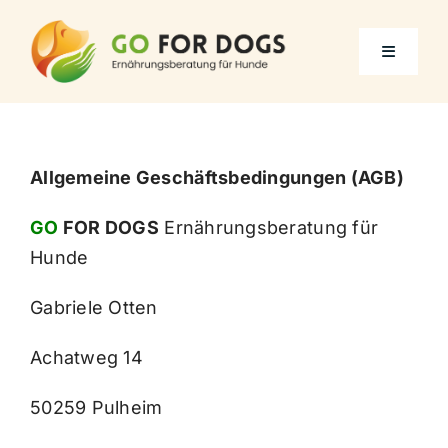
Zum
Inhalt
Toggle
springen
Navigati
GO FOR DOGS Home
Allgemeine Geschäftsbedingungen (AGB)
Über mich
GO
FOR DOGS
Ernährungsberatung für
Hunde
Meine Leistungen
Gabriele Otten
Kundenstimmen
Achatweg 14
50259 Pulheim